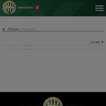
FŐOLDAL
»
TAG: EYOF
SZŰRÉS
Jegyek
FM YouTube +
Hírek