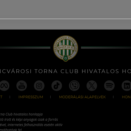
NCVÁROSI TORNA CLUB HIVATALOS H
T
IMPRESSZUM
MODERÁLÁSI ALAPELVEK
HON
rna Club hivatalos honlapja
tó írott és képi anyagok csak a forrás
vel, internetes felhasználás esetén aktív
ználhatóak fel.