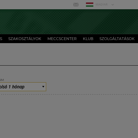
MAGYAR
S
SZAKOSZTÁLYOK
MECCSCENTER
KLUB
SZOLGÁLTATÁSOK
UM
olsó 1 hónap