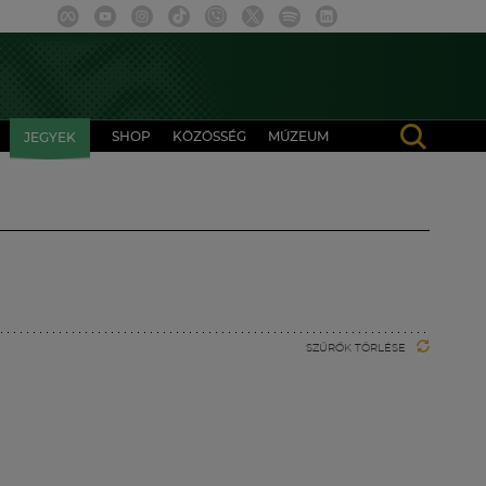
SHOP
KÖZÖSSÉG
MÚZEUM
JEGYEK
SZŰRŐK TÖRLÉSE