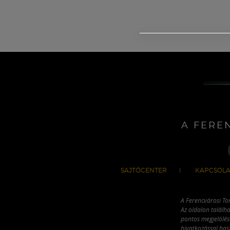
A FERE
SAJTÓCENTER
KAPCSOLA
A Ferencvárosi To
Az oldalon találha
pontos megjelölésé
hivatkozással has