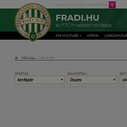
FRADI.HU
az FTC hivatalos honlapja
FM YOUTUBE +
HÍREK
LABDARÚGÁ
FŐOLDAL
»
TAG: EYOF
SPORTÁG
SZAKOSZTÁLY
DÁT
Kerékpár
Összes
Ut