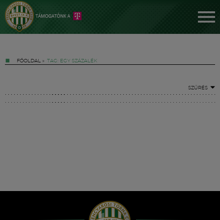
FŐOLDAL
»
TAG: EGY SZÁZALÉK
SZŰRÉS
Jegyek
FM YouTube +
Hírek