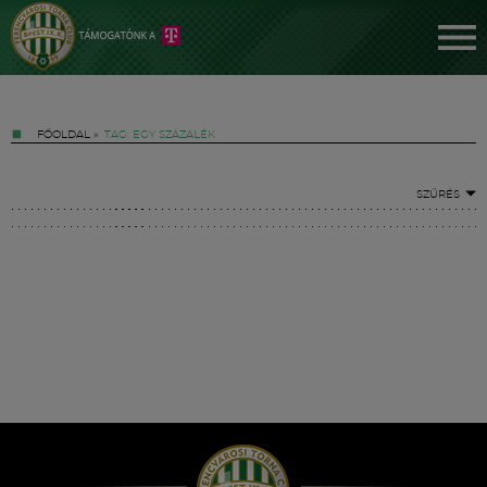
FŐOLDAL
»
TAG: EGY SZÁZALÉK
SZŰRÉS
Jegyek
FM YouTube +
Hírek