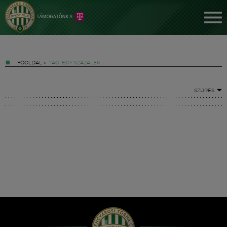
FŐOLDAL
»
TAG: EGY SZÁZALÉK
SZŰRÉS
Jegyek
FM YouTube +
Hírek