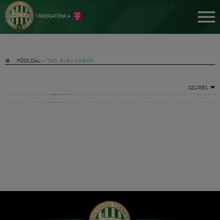
FŐOLDAL
»
TAG: ELEK GÁBOR
SZŰRÉS
Jegyek
FM YouTube +
Hírek