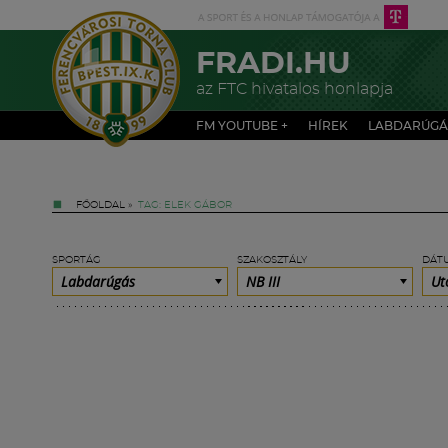
FRADI.HU
az FTC hivatalos honlapja
FM YOUTUBE +
HÍREK
LABDARÚGÁ
FŐOLDAL
»
TAG: ELEK GÁBOR
SPORTÁG
SZAKOSZTÁLY
DÁT
Labdarúgás
NB III
Ut