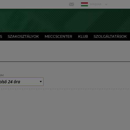
MAGYAR
S
SZAKOSZTÁLYOK
MECCSCENTER
KLUB
SZOLGÁLTATÁSOK
UM
olsó 24 óra