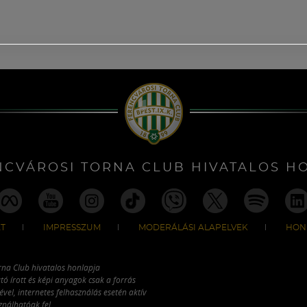
NCVÁROSI TORNA CLUB HIVATALOS H
T
IMPRESSZUM
MODERÁLÁSI ALAPELVEK
HON
rna Club hivatalos honlapja
tó írott és képi anyagok csak a forrás
vel, internetes felhasználás esetén aktív
ználhatóak fel.