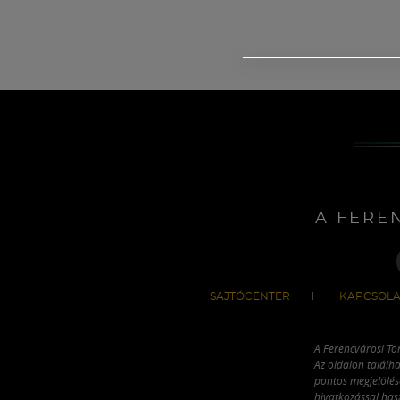
A FERE
SAJTÓCENTER
KAPCSOLA
A Ferencvárosi To
Az oldalon találha
pontos megjelölésé
hivatkozással has