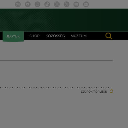
SHOP
KÖZÖSSÉG
MÚZEUM
JEGYEK
SZŰRŐK TÖRLÉSE