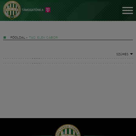
FŐOLDAL
»
TAG: ELEK GÁBOR
SZŰRÉS
Jegyek
FM YouTube +
Hírek