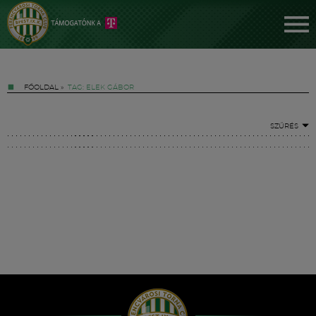
FŐOLDAL
»
TAG: ELEK GÁBOR
SZŰRÉS
Jegyek
FM YouTube +
Hírek