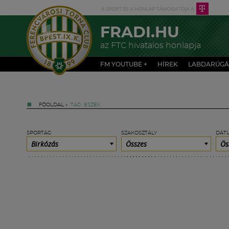
FRADI.HU
az FTC hivatalos honlapja
FM YOUTUBE +
HÍREK
LABDARÚGÁ
FŐOLDAL
»
TAG: ESZÉK
SPORTÁG
SZAKOSZTÁLY
DÁT
Birkózás
Összes
Ös