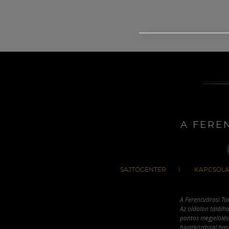
A FERE
SAJTÓCENTER
KAPCSOLA
A Ferencvárosi To
Az oldalon találha
pontos megjelölésé
hivatkozással has