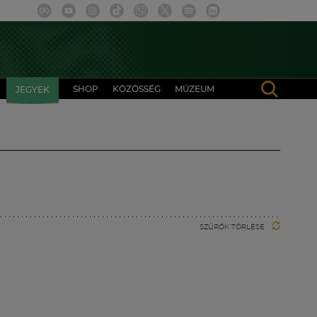
SHOP
KÖZÖSSÉG
MÚZEUM
JEGYEK
SZŰRŐK TÖRLÉSE