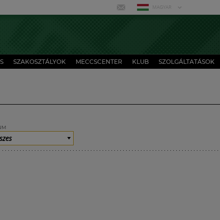
MAGYAR
S
SZAKOSZTÁLYOK
MECCSCENTER
KLUB
SZOLGÁLTATÁSOK
UM
szes