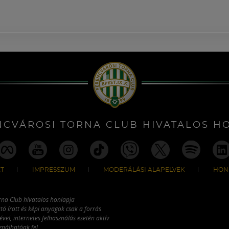
NCVÁROSI TORNA CLUB HIVATALOS H
T
IMPRESSZUM
MODERÁLÁSI ALAPELVEK
HON
rna Club hivatalos honlapja
tó írott és képi anyagok csak a forrás
vel, internetes felhasználás esetén aktív
ználhatóak fel.