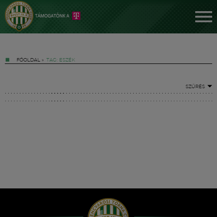
FŐOLDAL
»
TAG: ESZÉK
SZŰRÉS
Jegyek
FM YouTube +
Hírek