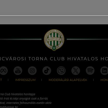
NCVÁROSI TORNA CLUB HIVATALOS H
T
IMPRESSZUM
MODERÁLÁSI ALAPELVEK
HON
rna Club hivatalos honlapja
tó írott és képi anyagok csak a forrás
vel, internetes felhasználás esetén aktív
ználhatóak fel.