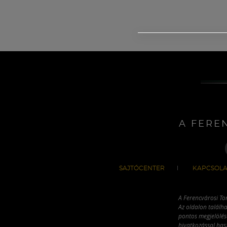
A FERE
SAJTÓCENTER
KAPCSOLA
A Ferencvárosi To
Az oldalon találha
pontos megjelölésé
hivatkozással has