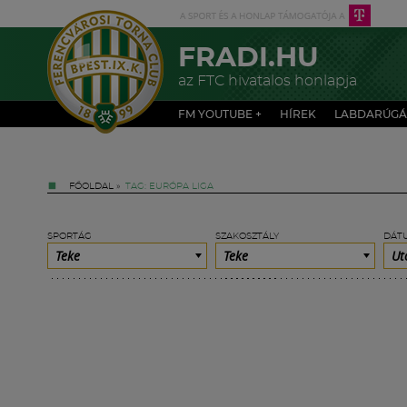
FRADI.HU
az FTC hivatalos honlapja
FM YOUTUBE +
HÍREK
LABDARÚGÁ
FŐOLDAL
»
TAG: EURÓPA LIGA
SPORTÁG
SZAKOSZTÁLY
DÁT
Teke
Teke
Ut