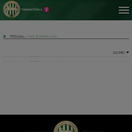
FŐOLDAL
»
TAG: EURÓPA LIGA
SZŰRÉS
Jegyek
FM YouTube +
Hírek