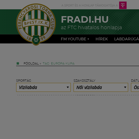
FRADI.HU
az FTC hivatalos honlapja
FM YOUTUBE +
HÍREK
LABDARÚGÁ
FŐOLDAL
»
TAG: EURÓPA KUPA
SPORTÁG
SZAKOSZTÁLY
DÁT
Vízilabda
Női vízilabda
Ös