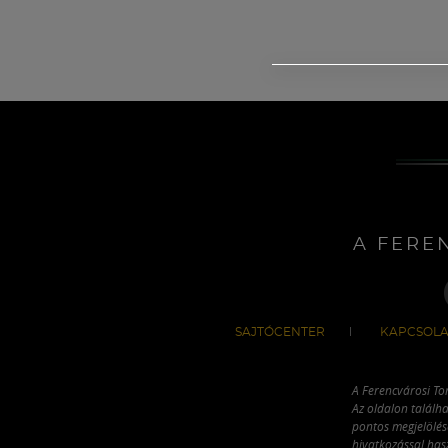
A FERE
SAJTÓCENTER
KAPCSOLA
A Ferencvárosi To
Az oldalon találha
pontos megjelölésé
hivatkozással has