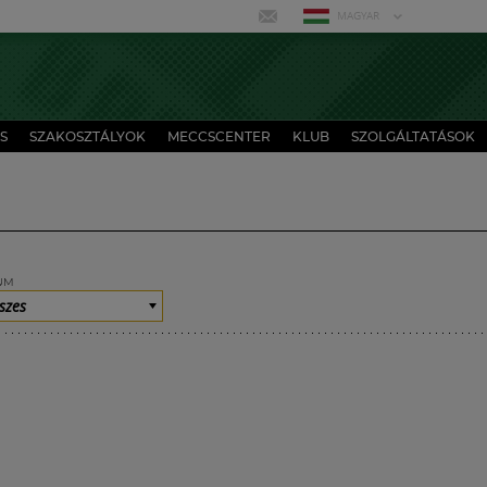
MAGYAR
S
SZAKOSZTÁLYOK
MECCSCENTER
KLUB
SZOLGÁLTATÁSOK
UM
szes