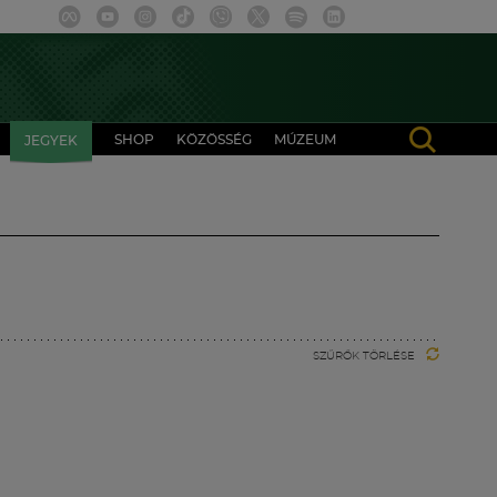
SHOP
KÖZÖSSÉG
MÚZEUM
JEGYEK
SZŰRŐK TÖRLÉSE