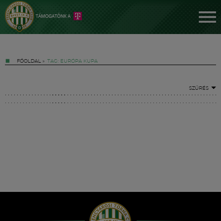
FŐOLDAL
»
TAG: EURÓPA KUPA
SZŰRÉS
Jegyek
FM YouTube +
Hírek