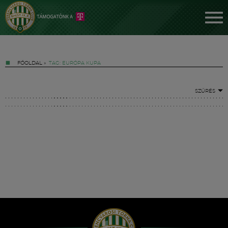
FŐOLDAL
»
TAG: EURÓPA KUPA
SZŰRÉS
Jegyek
FM YouTube +
Hírek