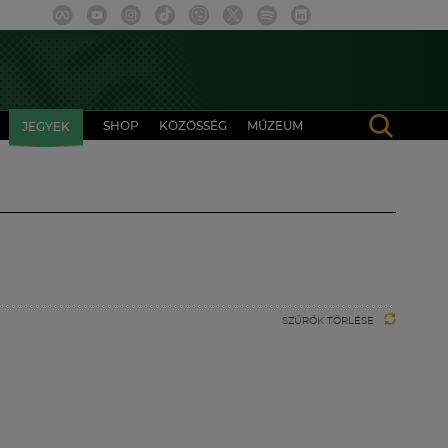
SHOP
KÖZÖSSÉG
MÚZEUM
JEGYEK
SZŰRŐK TÖRLÉSE