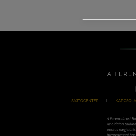
A FERE
SAJTÓCENTER
KAPCSOLA
A Ferencvárosi To
Az oldalon találha
pontos megjelölésé
hivatkozással has