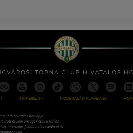
NCVÁROSI TORNA CLUB HIVATALOS H
T
IMPRESSZUM
MODERÁLÁSI ALAPELVEK
HON
rna Club hivatalos honlapja
tó írott és képi anyagok csak a forrás
vel, internetes felhasználás esetén aktív
ználhatóak fel.