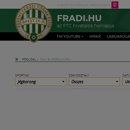
FRADI.HU
az FTC hivatalos honlapja
FM YOUTUBE +
HÍREK
LABDARÚGÁ
FŐOLDAL
»
TAG: EURÓPA KUPA
SPORTÁG
SZAKOSZTÁLY
DÁT
Jégkorong
Összes
Ut