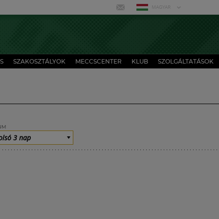
MAGYAR
S
SZAKOSZTÁLYOK
MECCSCENTER
KLUB
SZOLGÁLTATÁSOK
UM
olsó 3 nap