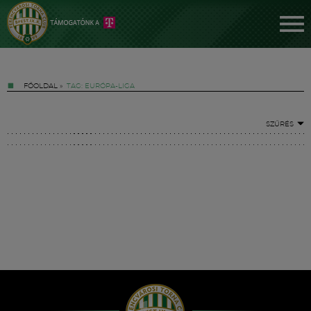
FŐOLDAL
»
TAG: EURÓPA-LIGA
SZŰRÉS
Jegyek
FM YouTube +
Hírek