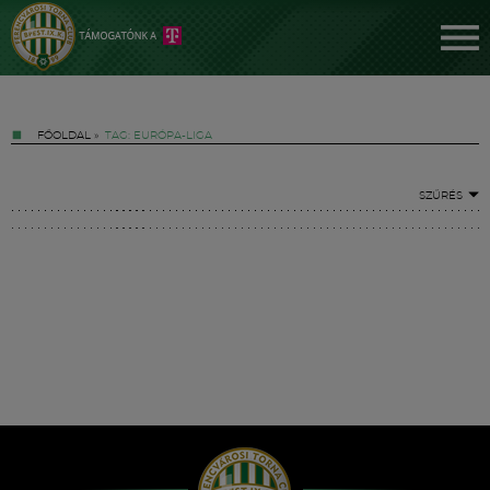
FŐOLDAL
»
TAG: EURÓPA-LIGA
SZŰRÉS
Jegyek
FM YouTube +
Hírek