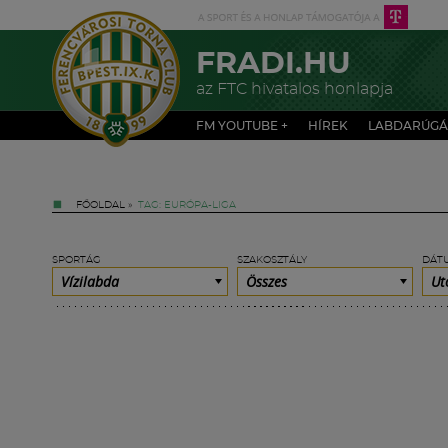
FRADI.HU
az FTC hivatalos honlapja
FM YOUTUBE +
HÍREK
LABDARÚGÁ
FŐOLDAL
»
TAG: EURÓPA-LIGA
SPORTÁG
SZAKOSZTÁLY
DÁT
Vízilabda
Összes
Ut