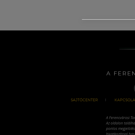
A FERE
SAJTÓCENTER
KAPCSOLA
A Ferencvárosi To
Az oldalon találha
pontos megjelölésé
hivatkozással has