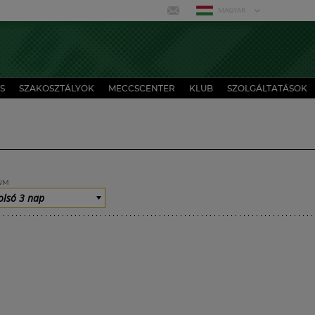
MAGYAR
S
SZAKOSZTÁLYOK
MECCSCENTER
KLUB
SZOLGÁLTATÁSOK
UM
olsó 3 nap