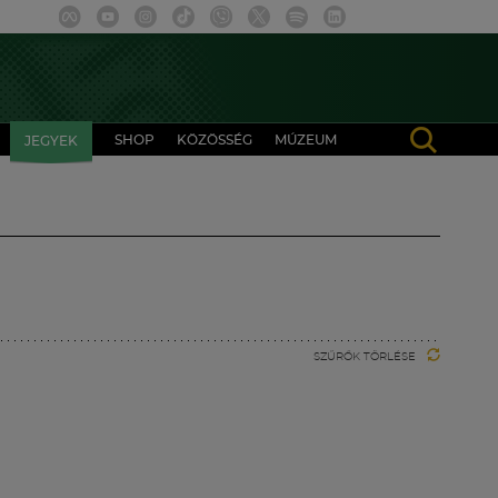
SHOP
KÖZÖSSÉG
MÚZEUM
JEGYEK
SZŰRŐK TÖRLÉSE