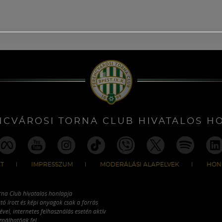
NCVÁROSI TORNA CLUB HIVATALOS H
T
IMPRESSZUM
MODERÁLÁSI ALAPELVEK
HON
rna Club hivatalos honlapja
tó írott és képi anyagok csak a forrás
vel, internetes felhasználás esetén aktív
ználhatóak fel.