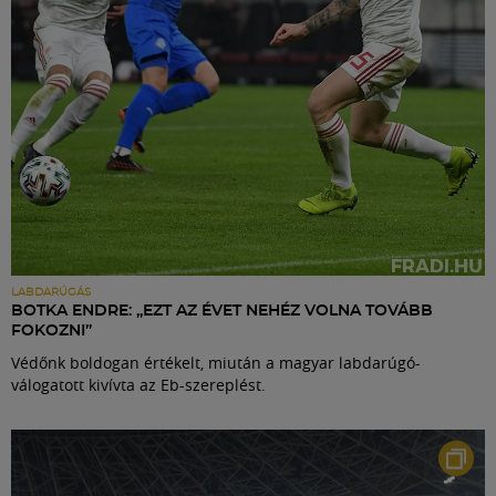
LABDARÚGÁS
BOTKA ENDRE: „EZT AZ ÉVET NEHÉZ VOLNA TOVÁBB
FOKOZNI”
Védőnk boldogan értékelt, miután a magyar labdarúgó-
válogatott kivívta az Eb-szereplést.