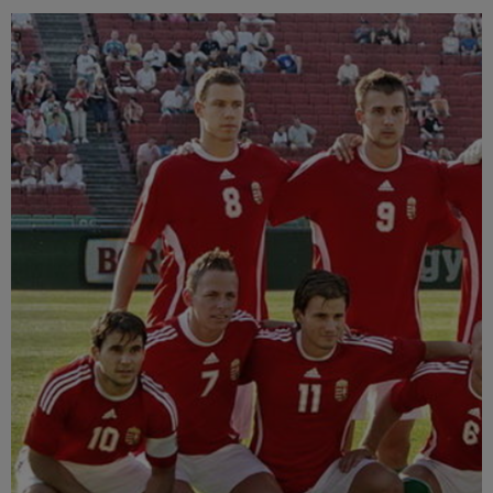
Múzeum
English