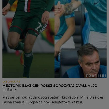
Labdarúgás
Szakosztályok
Meccscenter
Klub
Szolgáltatások
Shop
LABDARÚGÁS
MEGTÖRIK BLAZICÉK ROSSZ SOROZATA? DVALI, A „JÓ
ELŐJEL”
Közösség
Magyar bajnok labdarúgócsapatunk két védője, Miha Blazic és
Lasha Dvali is Európa-bajnoki selejtezőkre készül.