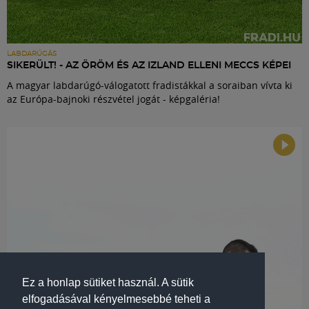
LABDARÚGÁS
SIKERÜLT! - AZ ÖRÖM ÉS AZ IZLAND ELLENI MECCS KÉPEI
A magyar labdarúgó-válogatott fradistákkal a soraiban vívta ki
az Európa-bajnoki részvétel jogát - képgaléria!
Ez a honlap sütiket használ. A sütik
elfogadásával kényelmesebbé teheti a