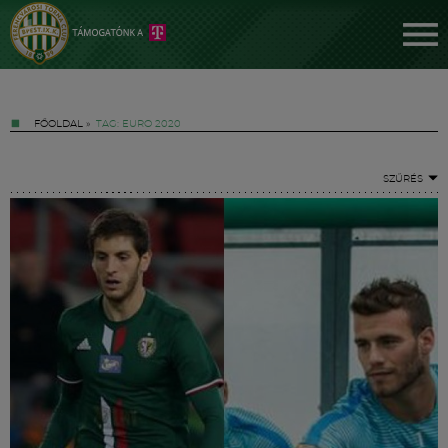
FŐOLDAL
»
TAG: EURO 2020
SZŰRÉS
Jegyek
FM YouTube +
Hírek