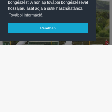
böngészést. A honlap további böngészésével
hozzájárulását adja a sütik használatához.
További információ.
Rendben
LABDARÚGÁS
„EZ MINDEN MAGYAR JÁTÉKOSNAK NAGY
MEGTISZTELTETÉS”
Így várják az Európa-bajnokságra készülő magyar válogatott
fradista kerettagjai a kontinenstornát – VIDEÓ!