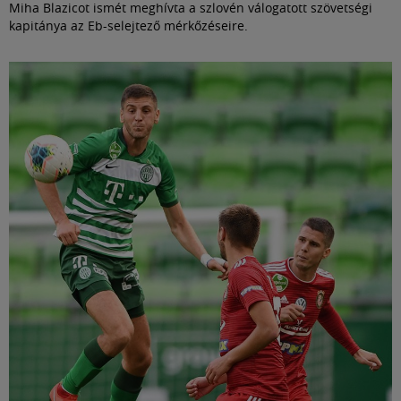
Miha Blazicot ismét meghívta a szlovén válogatott szövetségi
kapitánya az Eb-selejtező mérkőzéseire.