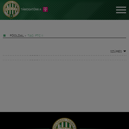
FŐOLDAL
»
TAG: FTC II
SZŰRÉS
Jegyek
FM YouTube +
Hírek