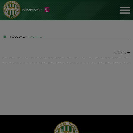
FŐOLDAL
»
TAG: FTC II
SZŰRÉS
Jegyek
FM YouTube +
Hírek