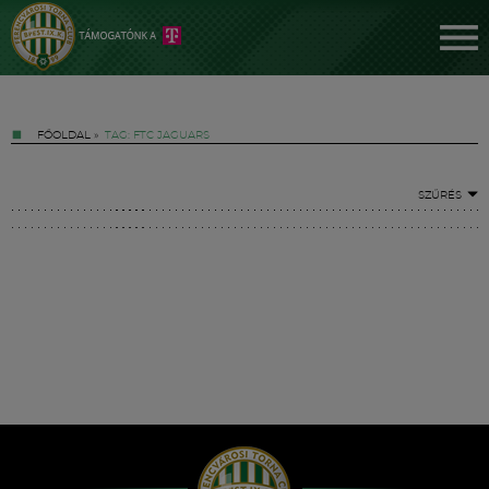
FŐOLDAL
»
TAG: FTC JAGUARS
SZŰRÉS
Jegyek
FM YouTube +
Hírek