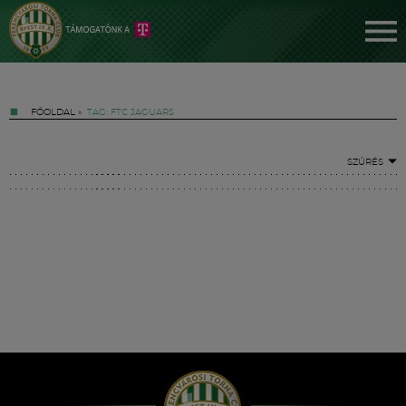
FŐOLDAL
»
TAG: FTC JAGUARS
SZŰRÉS
Jegyek
FM YouTube +
Hírek