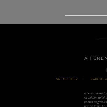
A FERE
SAJTÓCENTER
KAPCSOLA
A Ferencvárosi To
Az oldalon találha
pontos megjelölésé
hivatkozással has