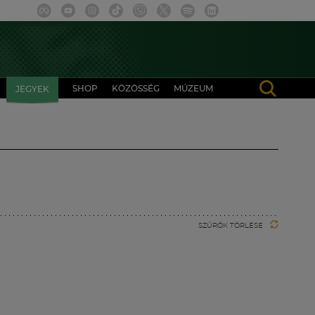
SHOP
KÖZÖSSÉG
MÚZEUM
JEGYEK
SZŰRŐK TÖRLÉSE