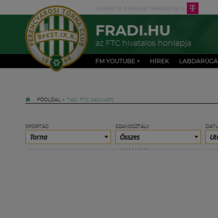
FRADI.HU
az FTC hivatalos honlapja
FM YOUTUBE +
HÍREK
LABDARÚGÁ
FŐOLDAL
»
TAG: FTC JAGUARS
SPORTÁG
SZAKOSZTÁLY
DÁT
Torna
Összes
Ut