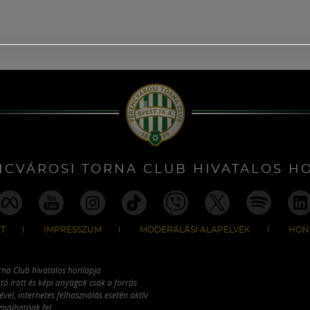
NCVÁROSI TORNA CLUB HIVATALOS H
T
IMPRESSZUM
MODERÁLÁSI ALAPELVEK
HON
rna Club hivatalos honlapja
tó írott és képi anyagok csak a forrás
vel, internetes felhasználás esetén aktív
ználhatóak fel.