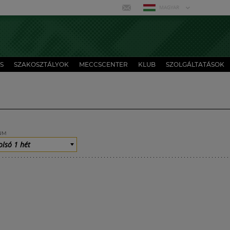
MAGYAR
S
SZAKOSZTÁLYOK
MECCSCENTER
KLUB
SZOLGÁLTATÁSOK
UM
olsó 1 hét