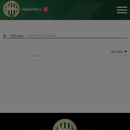
FŐOLDAL
»
TAG: FTC JAGUARS
SZŰRÉS
Jegyek
FM YouTube +
Hírek