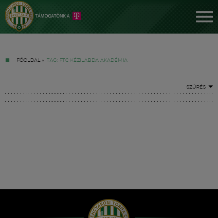
FŐOLDAL
»
TAG: FTC KÉZILABDA AKADÉMIA
SZŰRÉS
Jegyek
FM YouTube +
Hírek