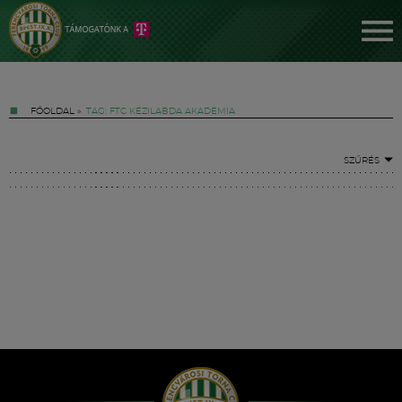
FŐOLDAL
»
TAG: FTC KÉZILABDA AKADÉMIA
SZŰRÉS
Jegyek
FM YouTube +
Hírek