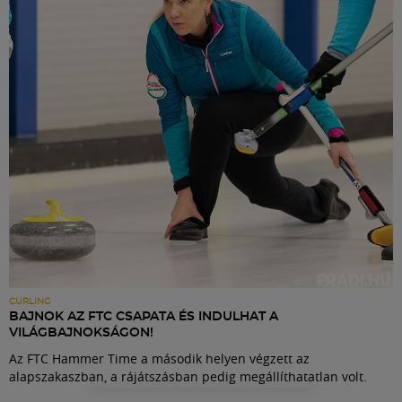
Labdarúgás
Szakosztályok
Meccscenter
Klub
Szolgáltatások
Shop
CURLING
BAJNOK AZ FTC CSAPATA ÉS INDULHAT A
VILÁGBAJNOKSÁGON!
Közösség
Az FTC Hammer Time a második helyen végzett az
alapszakaszban, a rájátszásban pedig megállíthatatlan volt.