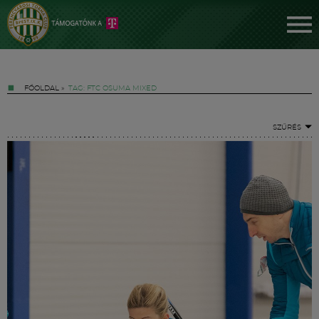
FŐOLDAL
»
TAG: FTC OSUMA MIXED
SZŰRÉS
Jegyek
FM YouTube +
Hírek