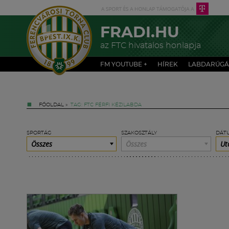
FRADI.HU
az FTC hivatalos honlapja
FM YOUTUBE +
HÍREK
LABDARÚGÁ
FŐOLDAL
»
TAG: FTC FÉRFI KÉZILABDA
SPORTÁG
SZAKOSZTÁLY
DÁT
Összes
Összes
Ut