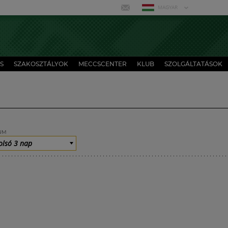
MAGYAR
S
SZAKOSZTÁLYOK
MECCSCENTER
KLUB
SZOLGÁLTATÁSOK
UM
olsó 3 nap