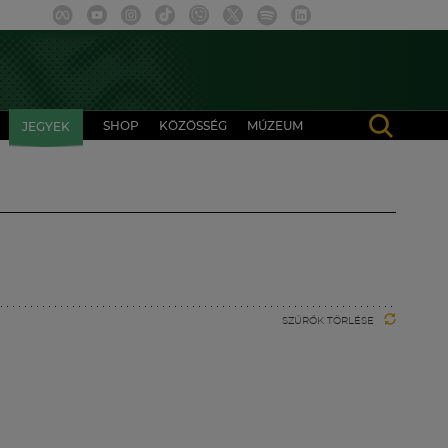
SHOP
KÖZÖSSÉG
MÚZEUM
JEGYEK
SZŰRŐK TÖRLÉSE