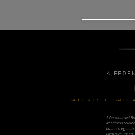
A FERE
SAJTÓCENTER
KAPCSOLA
A Ferencvárosi To
Az oldalon találha
pontos megjelölésé
hivatkozással has