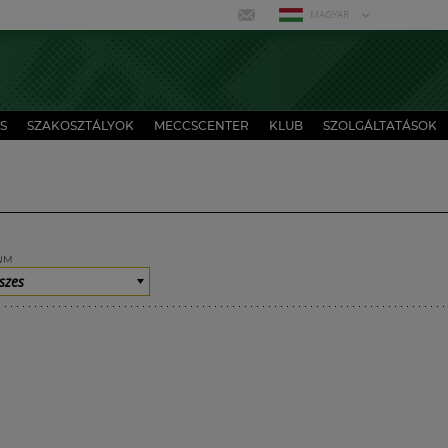
MAGYAR
S
SZAKOSZTÁLYOK
MECCSCENTER
KLUB
SZOLGÁLTATÁSOK
UM
szes