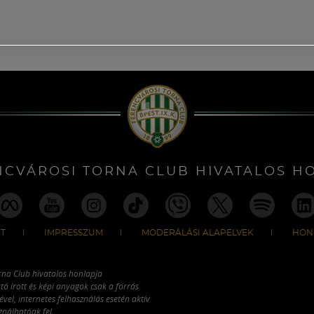
NCVÁROSI TORNA CLUB HIVATALOS H
T
IMPRESSZUM
MODERÁLÁSI ALAPELVEK
HON
rna Club hivatalos honlapja
tó írott és képi anyagok csak a forrás
vel, internetes felhasználás esetén aktív
ználhatóak fel.