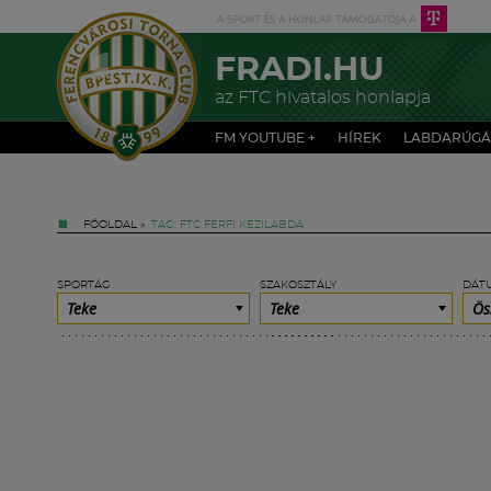
FRADI.HU
az FTC hivatalos honlapja
FM YOUTUBE +
HÍREK
LABDARÚGÁ
FŐOLDAL
»
TAG: FTC FÉRFI KÉZILABDA
SPORTÁG
SZAKOSZTÁLY
DÁT
Teke
Teke
Ös