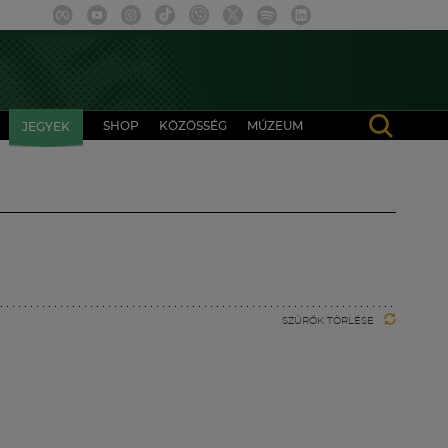
SHOP
KÖZÖSSÉG
MÚZEUM
JEGYEK
SZŰRŐK TÖRLÉSE