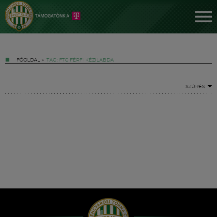
FŐOLDAL
»
TAG: FTC FÉRFI KÉZILABDA
SZŰRÉS
Jegyek
FM YouTube +
Hírek