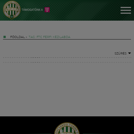
FŐOLDAL
»
TAG: FTC FÉRFI KÉZILABDA
SZŰRÉS
Jegyek
FM YouTube +
Hírek