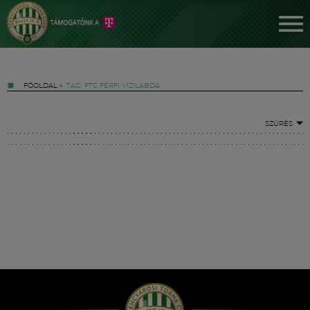
FŐOLDAL
»
TAG: FTC FÉRFI VÍZILABDA
SZŰRÉS
Jegyek
FM YouTube +
Hírek