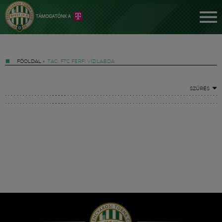
FŐOLDAL
»
TAG: FTC FÉRFI VÍZILABDA
SZŰRÉS
Jegyek
FM YouTube +
Hírek