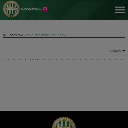
FŐOLDAL
»
TAG: FTC FÉRFI VÍZILABDA
SZŰRÉS
Jegyek
FM YouTube +
Hírek