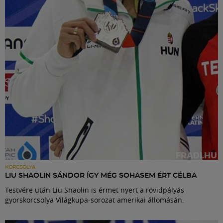
Labdarúgás
Szakosztályok
Meccscenter
Klub
Szolgáltatások
Shop
KORCSOLYA
LIU SHAOLIN SÁNDOR ÍGY MÉG SOHASEM ÉRT CÉLBA
Testvére után Liu Shaolin is érmet nyert a rövidpályás
Közösség
gyorskorcsolya Világkupa-sorozat amerikai állomásán.