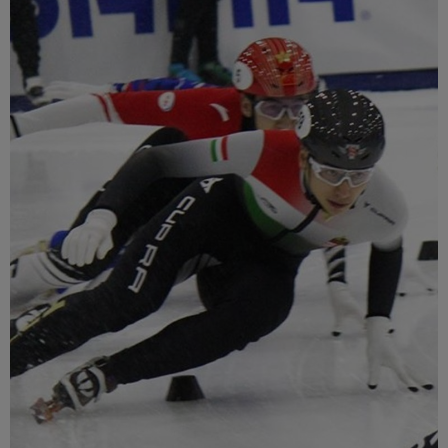
Múzeum
English