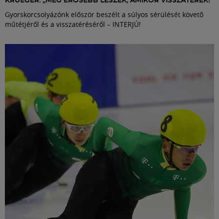
KRUEGER: „MÉG ERŐSEBB LESZEK, AMIKOR VISSZATÉREK!”
Gyorskorcsolyázónk először beszélt a súlyos sérülését követő
műtétjéről és a visszatéréséről – INTERJÚ!