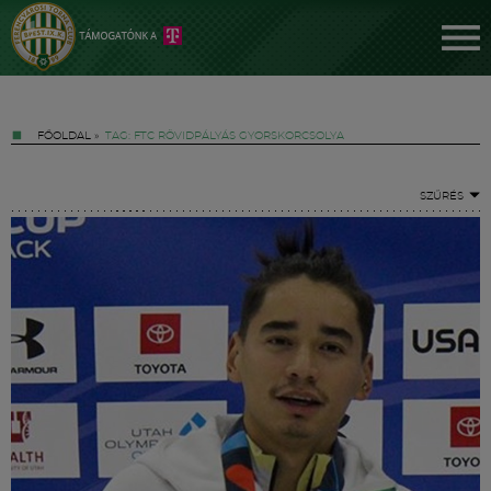
FŐOLDAL
»
TAG: FTC RÖVIDPÁLYÁS GYORSKORCSOLYA
SZŰRÉS
Jegyek
FM YouTube +
Hírek