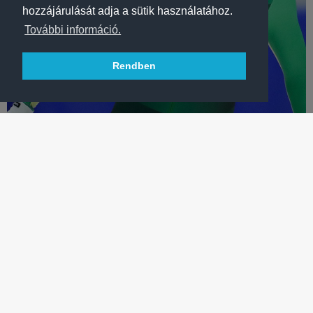
hozzájárulását adja a sütik használatához.
További információ.
Rendben
KORCSOLYA
A FRADI „DOKTORA” IS BEKERÜLT A MAGYAR
VÁLOGATOTTBA!
Nagojában és Sanghajban is szurkolhatunk a Ferencváros
rövidpályás gyorskorcsolyázójának, Oláh Bencének.