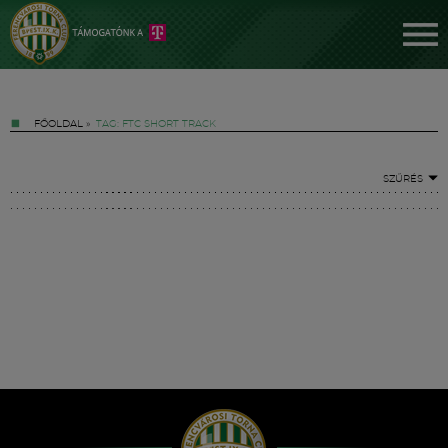
FŐOLDAL
»
TAG: FTC SHORT TRACK
SZŰRÉS
Jegyek
FM YouTube +
Hírek