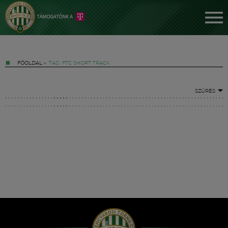
FŐOLDAL
»
TAG: FTC SHORT TRACK
SZŰRÉS
Jegyek
FM YouTube +
Hírek