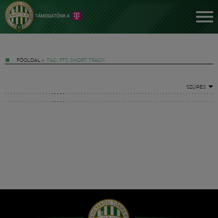
FŐOLDAL
»
TAG: FTC SHORT TRACK
SZŰRÉS
Jegyek
FM YouTube +
Hírek