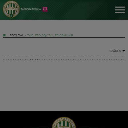
FŐOLDAL
»
TAG: FTC-AQVITAL FC CSÁKVÁR
SZŰRÉS
Jegyek
FM YouTube +
Hírek