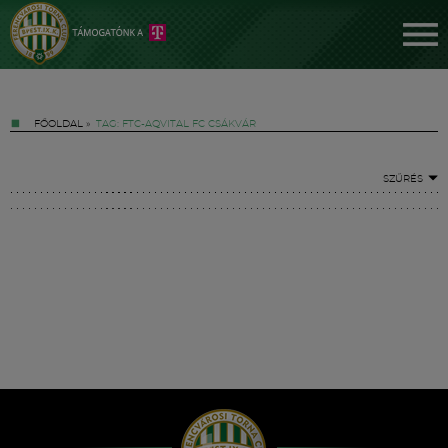
FŐOLDAL
»
TAG: FTC-AQVITAL FC CSÁKVÁR
SZŰRÉS
Jegyek
FM YouTube +
Hírek