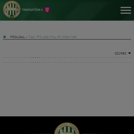
FŐOLDAL
»
TAG: FTC-AQVITAL FC CSÁKVÁR
SZŰRÉS
Jegyek
FM YouTube +
Hírek