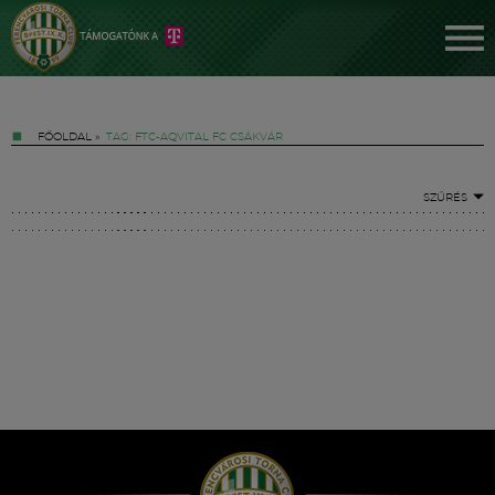
FŐOLDAL
»
TAG: FTC-AQVITAL FC CSÁKVÁR
SZŰRÉS
Jegyek
FM YouTube +
Hírek