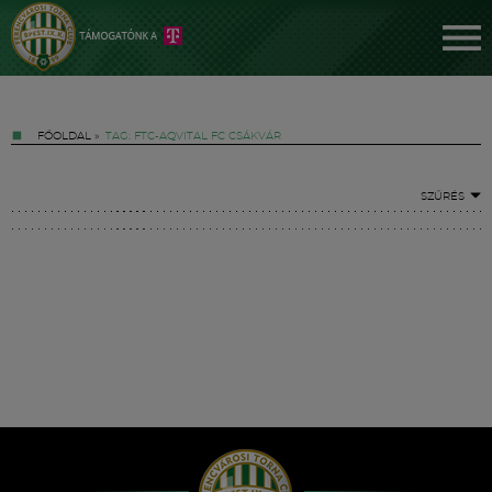
FŐOLDAL
»
TAG: FTC-AQVITAL FC CSÁKVÁR
SZŰRÉS
Jegyek
FM YouTube +
Hírek