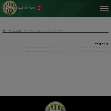
FŐOLDAL
»
TAG: FTC-AQVITAL FC CSÁKVÁR
SZŰRÉS
Jegyek
FM YouTube +
Hírek