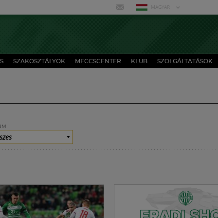
MAGYAR
S
SZAKOSZTÁLYOK
MECCSCENTER
KLUB
SZOLGÁLTATÁSOK
UM
szes