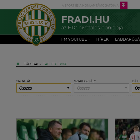
FRADI.HU
az FTC hivatalos honlapja
FM YOUTUBE +
HÍREK
LABDARÚGÁ
FŐOLDAL
»
TAG: FTC-DVSC
SPORTÁG
SZAKOSZTÁLY
DÁT
Összes
Összes
Ös