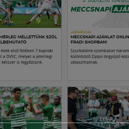
S
LABDARÚGÁS
MÉRLEG MELLETTÜNK SZÓL
MECCSNAPI AJÁNLAT ONLIN
FÉLBEMUTATÓ
FRADI SHOPBAN!
 évek első felében 7 bajnoki
Szurkolóink szombaton három
t a DVSC, melyet a jelenlegi
különböző Zippo öngyújtó köz
kétszer is legyőztünk.
választhatnak.