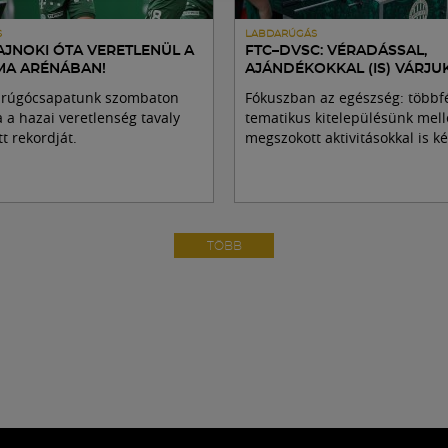
S
LABDARÚGÁS
AJNOKI ÓTA VERETLENÜL A
FTC–DVSC: VÉRADÁSSAL,
A ARÉNÁBAN!
AJÁNDÉKOKKAL (IS) VÁRJUK
darúgócsapatunk szombaton
Fókuszban az egészség: többf
a a hazai veretlenség tavaly
tematikus kitelepülésünk mell
 rekordját.
megszokott aktivitásokkal is k
TÖBB