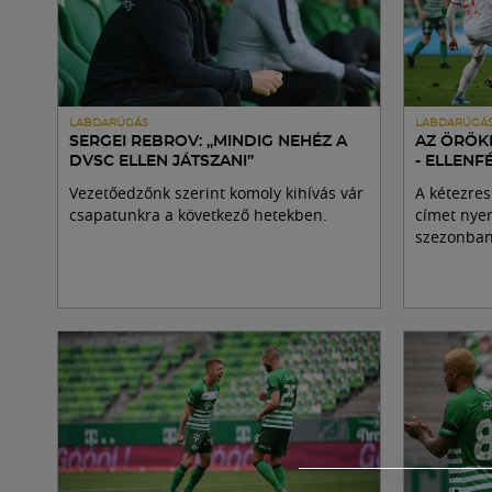
LABDARÚGÁS
LABDARÚGÁ
SERGEI REBROV: „MINDIG NEHÉZ A
AZ ÖRÖK
DVSC ELLEN JÁTSZANI”
- ELLEN
Vezetőedzőnk szerint komoly kihívás vár
A kétezres
csapatunkra a következő hetekben.
címet nyer
szezonban 