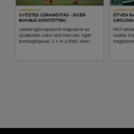
LABDARÚGÁS
LABDARÚGÁ
GYŐZTES ÚJRAINDÍTÁS - SIGÉR
ÖTVEN B
BOMBÁI DÖNTÖTTEK!
GROUPAM
Labdarúgócsapatunk megnyerte az
Férfi lab
újrakezdés utáni első meccsét, Sigér
tovább írt
bombagóljaival, 2-1-re a DVSC ellen.
megdöntött