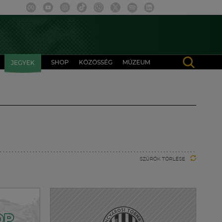
SHOP
KÖZÖSSÉG
MÚZEUM
JEGYEK
SZŰRŐK TÖRLÉSE