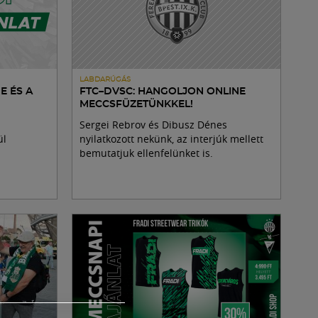
LABDARÚGÁS
E ÉS A
FTC–DVSC: HANGOLJON ONLINE
MECCSFÜZETÜNKKEL!
Sergei Rebrov és Dibusz Dénes
ül
nyilatkozott nekünk, az interjúk mellett
bemutatjuk ellenfelünket is.