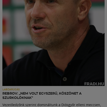
LABDARÚGÁS
REBROV: „NEM VOLT EGYSZERŰ, KÖSZÖNET A
SZURKOLÓKNAK”
Vezetőedzőnk szerint domináltunk a Diósgyőr elleni meccsen,