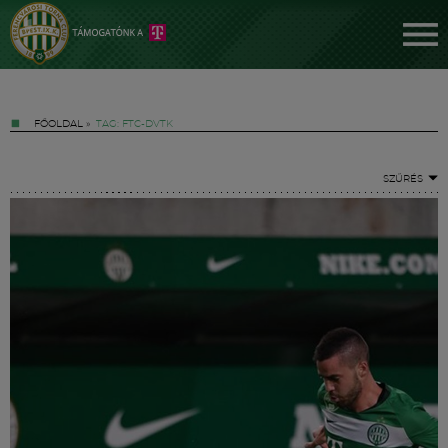
FŐOLDAL
»
TAG: FTC-DVTK
SZŰRÉS
Jegyek
FM YouTube +
Hírek