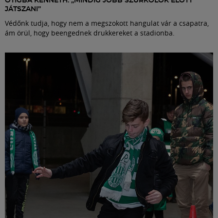
OTIGBA KENNETH: „MINDIG JOBB SZURKOLÓK ELŐTT
JÁTSZANI”
Védőnk tudja, hogy nem a megszokott hangulat vár a csapatra,
ám örül, hogy beengednek drukkereket a stadionba.