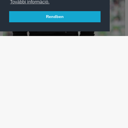
További információ.
Rendben
LABDARÚGÁS
SERGEI REBROV: „BÜSZKE VAGYOK AZ EGÉSZ CSAPATRA”
Vezetőedzőnk elégedetten értékelt a DVTK vasárnapi, 3-0-s
legyőzését követően.
TÖBB