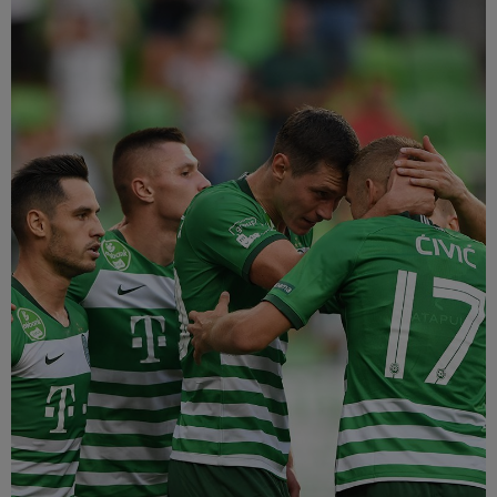
Múzeum
English