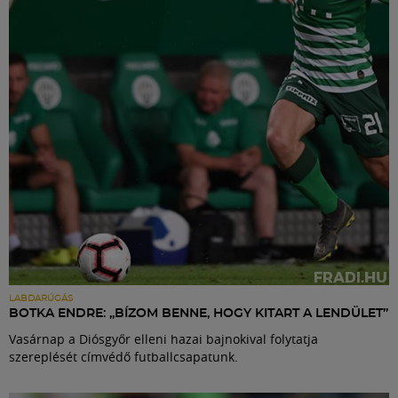
Labdarúgás
Szakosztályok
Meccscenter
Klub
Szolgáltatások
Shop
LABDARÚGÁS
BOTKA ENDRE: „BÍZOM BENNE, HOGY KITART A LENDÜLET”
Vasárnap a Diósgyőr elleni hazai bajnokival folytatja
Közösség
szereplését címvédő futballcsapatunk.