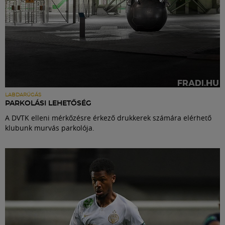
LABDARÚGÁS
PARKOLÁSI LEHETŐSÉG
A DVTK elleni mérkőzésre érkező drukkerek számára elérhető
klubunk murvás parkolója.