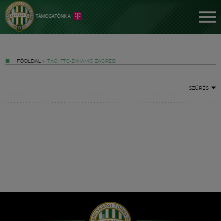
FŐOLDAL
»
TAG: FTC-DINAMO ZAGREB
SZŰRÉS
Jegyek
FM YouTube +
Hírek